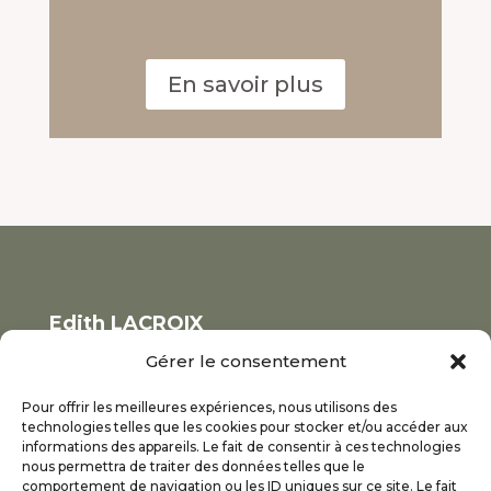
En savoir plus
Edith LACROIX
Ascension RH
Gérer le consentement
J’interviens sur les départements du
Rhône
(Lyon et couronne, Calade, Vallée
Pour offrir les meilleures expériences, nous utilisons des
technologies telles que les cookies pour stocker et/ou accéder aux
d’Azergues, Ouest Rhodanien, Vallée de la
informations des appareils. Le fait de consentir à ces technologies
Brévenne) et de l’
Ain
(Dombes, Bresse, Val
nous permettra de traiter des données telles que le
comportement de navigation ou les ID uniques sur ce site. Le fait