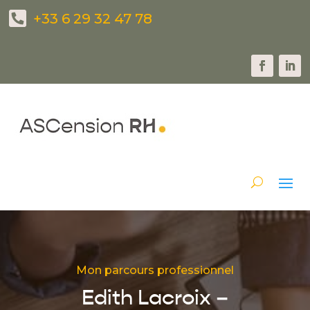
+33 6 29 32 47 78‬
Mon parcours professionnel
Edith Lacroix –